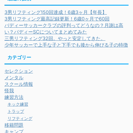
3男リフティング150回達成！6歳3ヶ月【年長】
3男リフティング最高記録更新！6歳0ヶ月で60回
バディーサッカークラブの評判ってどうなの？月謝は高
い？バディーSCについてまとめてみた
三男リフティング32回。やっと安定してきた。
少年サッカーで上手な子と下手でも後から伸びる子の特徴
カテゴリー
セレクション
メンタル
スクール情報
怪我
練習方法
キック練習
トラップ
リフティング
移籍問題
キャンプ