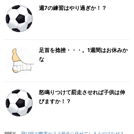
週7の練習はやり過ぎか！？
足首を捻挫・・・。1週間はお休みか
な
怒鳴りつけて罰走させれば子供は伸
びますか！？
PREV
飛び級の弊害か？上級生に任せてしまうのはなぜ？