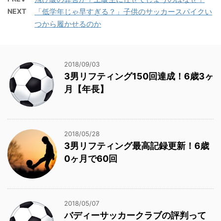
NEXT
「低学年じゃ早すぎる？」子供のサッカースパイクい
つから履かせるのか
2018/09/03
3男リフティング150回達成！6歳3ヶ
月【年長】
2018/05/28
3男リフティング最高記録更新！6歳
0ヶ月で60回
2018/05/07
バディーサッカークラブの評判って